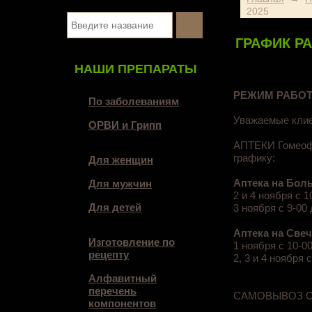
2025
ГРАФИК Р
НАШИ ПРЕПАРАТЫ
РЕЖИМ РАБОТ
По заболеваниям
Уважаемые кли
ОРВИ и Грипп
АПТЕКИ Гомеофа
графику:
Для женщин
Аптека на Больш
Для мужчин
2 и 4 ноября с 1
Для детей
3 ноября с 9-00 
Аптека на Свечн
Изготовление по
1 ноября с 10-0
рецепту
2, 3 и 4 ноября 
Алфавитный
перечень
САМОВЫВОЗ ОН
компонентов