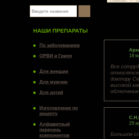
НАШИ ПРЕПАРАТЫ
По заболеваниям
Арх
18 м
ОРВИ и Грипп
Все сотруд
Для женщин
относятся 
доктору Се
Для мужчин
высокой ка
облегчение
Для детей
Изготовление по
рецепту
С.Н.
29 а
Алфавитный
перечень
Большое сп
компонентов