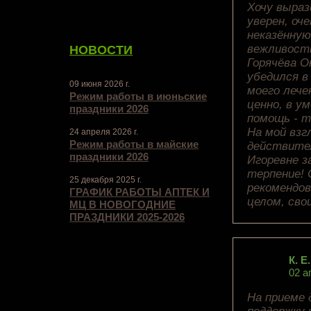
Хочу выраз
уверен, оч
неказённу
вежливост
НОВОСТИ
Горячёва О
убедился в
09 июня 2026 г.
моего лече
Режим работы в июньские
ценно, в у
праздники 2026
помощь - т
На мой взг
24 апреля 2026 г.
Режим работы в майские
действител
праздники 2026
Игоревне з
терпение! 
25 декабря 2025 г.
рекомендов
ГРАФИК РАБОТЫ АПТЕК И
целом, сво
МЦ В НОВОГОДНИЕ
ПРАЗДНИКИ 2025-2026
К. Е.
02 а
На приеме 