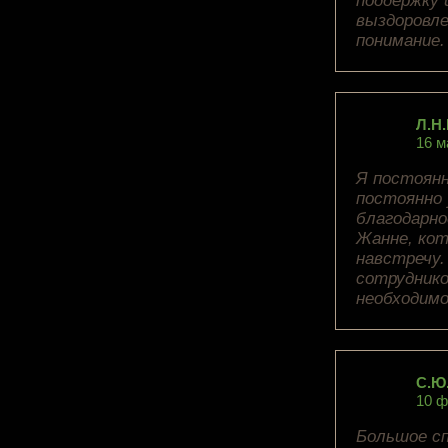
поддержку 
выздоровле
понимание.
Л.Н.
16 м
Я постоянн
постоянно 
благодарн
Жанне, кот
навстречу
сотруднико
необходимо
С.Ю
10 ф
Большое сп