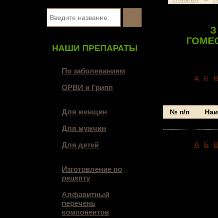
З
ГОМЕ
НАШИ ПРЕПАРАТЫ
По заболеваниям
A
Б
ОРВИ и Грипп
Для женщин
№ п/п
Наи
1
Для мужчин
A
Б
Для детей
Изготовление по
рецепту
Алфавитный
перечень
компонентов