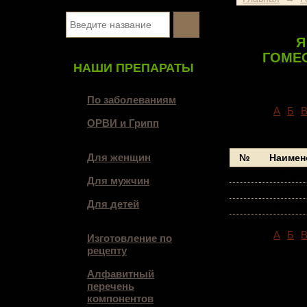
Я
ГОМЕ
НАШИ ПРЕПАРАТЫ
По заболеваниям
A
Б
ОРВИ и Грипп
Для женщин
№
Наимен
1
Ябора
Для мужчин
2
Ялапа
Для детей
3
Ятроф
A
Б
Изготовление по
рецепту
Алфавитный
перечень
компонентов