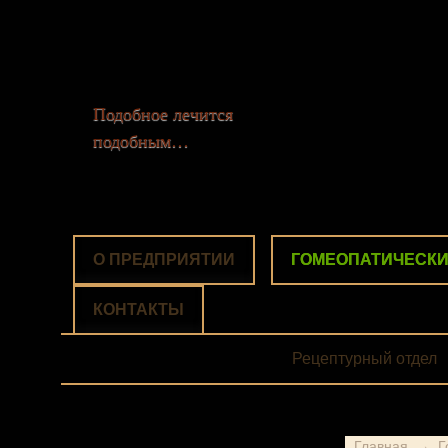
Подобное лечится
подобным…
О ПРЕДПРИЯТИИ
ГОМЕОПАТИЧЕСКИ
ГОМЕОПАТИЧЕСКИ
КОНТАКТЫ
Рецептурный отдел
Главная
→
Г