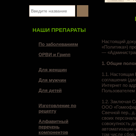
НАШИ ПРЕПАРАТЫ
Настоящий доку
По заболеваниям
«Политика») пре
— «Администрац
ОРВИ и Грипп
1. Общие поло
Для женщин
1.1. Настоящая
соглашения (дал
Для мужчин
Интернет по адр
Для детей
Пользователем 
1.2. Заключая С
Изготовление по
ООО «Гомеофарм»
рецепту
Свечной пер., 
своих персонал
Алфавитный
совокупность д
перечень
автоматизации 
компонентов
том числе сбор,