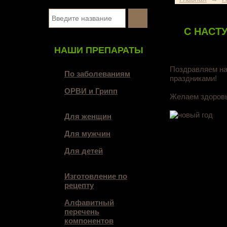
С НАСТ
НАШИ ПРЕПАРАТЫ
Поздравляем на
По заболеваниям
праздниками!
ОРВИ и Грипп
Желаем здоровья
Для женщин
Для мужчин
Для детей
Изготовление по
рецепту
Алфавитный
перечень
компонентов