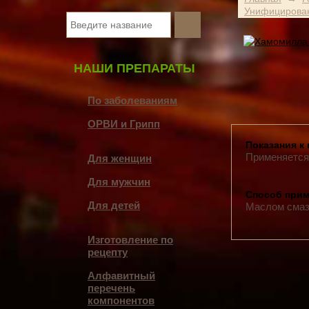
Унифицирова
НАШИ ПРЕПАРАТЫ
По заболеваниям
ОРВИ и Грипп
Показания к
Применяется
Для женщин
Для мужчин
Способ прим
Для детей
Маслом смазы
Изготовление по
рецепту
Алфавитный
перечень
компонентов